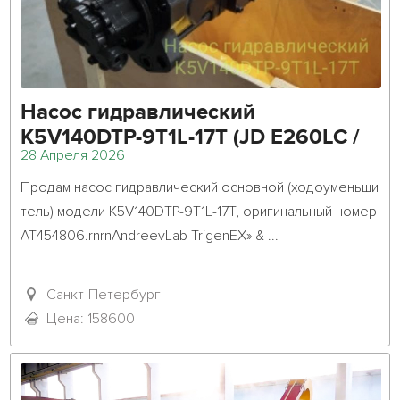
Насос гидравлический
K5V140DTP-9T1L-17T (JD E260LC /
28 Апреля 2026
E300) арт. AT454806
Продам насос гидравлический основной (ходоуменьши
тель) модели K5V140DTP-9T1L-17T, оригинальный номер 
AT454806.rnrnAndreevLab TrigenEX» & ...											
Санкт-Петербург
Цена: 158600