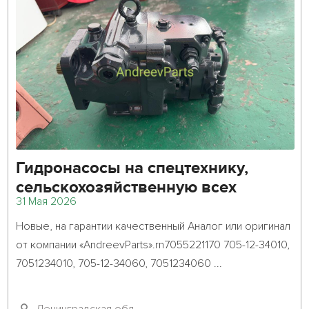
Гидронасосы на спецтехнику,
сельскохозяйственную всех
31 Мая 2026
производителей.
Новые, на гарантии качественный Аналог или оригинал 
от компании «AndreevParts».rn7055221170 705-12-34010, 
7051234010, 705-12-34060, 7051234060 ...											
Ленинградская обл.