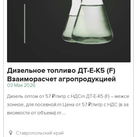
Дизельное топливо ДТ-Е-К5 (F)
Взаиморасчет агропродукцией
03 Мая 2026
Дизель оптом от 57 ₽/литр с НДСrn ДТ-Е-К5 (F) – межсе
зонное, для посевной.rn Цена от 57 ₽/литр с НДС (в за
висимости от объема).rn ...											
Ставропольский край