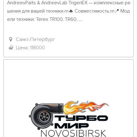
AndreevParts & AndreevLab TrigenEX — комплексные ре
шения для вашей техники.rn🔥 Совместимость:rn📍 Мод
ели техники: Terex TR100, TR60, ...											
Санкт-Петербург
Цена: 118000