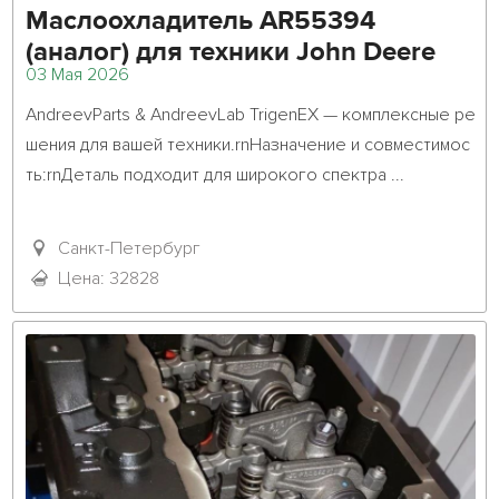
Маслоохладитель AR55394
(аналог) для техники John Deere
03 Мая 2026
AndreevParts & AndreevLab TrigenEX — комплексные ре
шения для вашей техники.rnНазначение и совместимос
ть:rnДеталь подходит для широкого спектра ...											
Санкт-Петербург
Цена: 32828