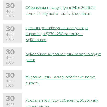
30
Сбор масличных культур в РФ в 2026/27
Июля
сельхозгоду может стать рекордным
2026
30
Цены на российскую пшеницу могут
вырасти до $270–280 за тонну —
Июля
2026
AgResource
30
AgResource: мировые цены на зерно будут
Июля
расти
2026
30
Мировые цены на зернобобовые могут
Июля
вырасти
2026
30
Россия в этом году соберет «добротный»
Июля
урожай зерна