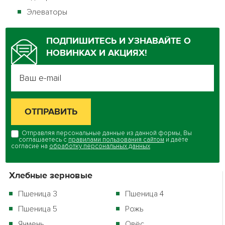
Элеваторы
ПОДПИШИТЕСЬ И УЗНАВАЙТЕ О
НОВИНКАХ И АКЦИЯХ!
Отправляя персональные данные из данной формы, Вы
соглашаетесь с
правилами пользования сайтом
и даёте
согласие на
обработку персональных данных
Хлебные зерновые
Пшеница 3
Пшеница 4
Пшеница 5
Рожь
Ячмень
Овёс