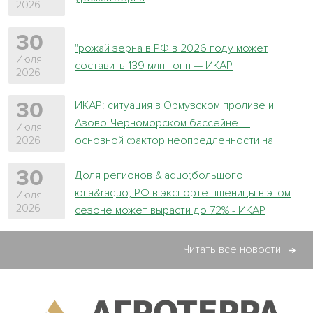
2026
30
"рожай зерна в РФ в 2026 году может
Июля
составить 139 млн тонн — ИКАР
2026
ИКАР: ситуация в Ормузском проливе и
30
Азово-Черноморском бассейне —
Июля
основной фактор неопредленности на
2026
зерновом рынке
30
Доля регионов &laquo;большого
юга&raquo; РФ в экспорте пшеницы в этом
Июля
2026
сезоне может вырасти до 72% - ИКАР
Читать все новости