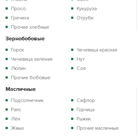
Просо
Кукуруза
Гречиха
Отруби
Прочие хлебные
Зернобобовые
Горох
Чечевица красная
Чечевица зелёная
Нут
Люпин
Соя
Прочие бобовые
Масличные
Подсолнечник
Сафлор
Рапс
Горчица
Лён
Рыжик
Жмых
Прочие масличные