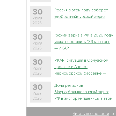
Россия в этом году соберет
30
«добротный» урожай зерна
Июля
2026
"рожай зерна в РФ в 2026 году
30
может составить 139 млн тонн
Июля
— ИКАР
2026
ИКАР: ситуация в Ормузском
30
проливе и Азово-
Июля
Черноморском бассейне —
2026
основной фактор
Доля регионов
30
неопредленности на зерновом
&laquo;большого юга&raquo;
рынке
Июля
РФ в экспорте пшеницы в этом
2026
сезоне может вырасти до 72% -
ИКАР
Читать все новости