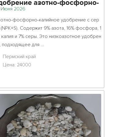
добрение азотно-фосфорно-
 Июня 2026
алийное + сера.NPK+S
зотно-фосфорно-калийное удобрение с сер
 (NPK+S). Содержит 9% азота, 16% фосфора, 1
 калия и 7% серы. Это низкоазотное удобрен
подходящее для ...											
Пермский край
Цена: 24000