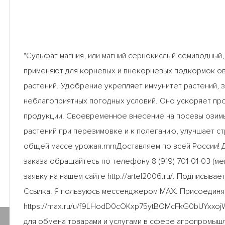
"Сульфат магния, или магний сернокислый семиводный
применяют для корневых и внекорневых подкормок о
растений. Удобрение укрепляет иммунитет растений, 
неблагоприятных погодных условий. Оно ускоряет про
продукции. Своевременное внесение на посевы озимы
растений при перезимовке и к полеганию, улучшает ст
общей массе урожая.rnrnДоставляем по всей России!
заказа обращайтесь по телефону 8 (919) 701-01-03 (м
заявку на нашем сайте http://artel2006.ru/. Подписывае
Ссылка. Я пользуюсь мессенджером MAX. Присоединя
https://max.ru/u/f9LHodD0cOKxp75ytBOMcFkG0bUYxxo
для обмена товарами и услугами в сфере агропромыш