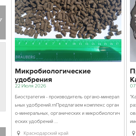
У
Микробиологические
П
удобрения
К
22 Июля 2026
07
(
Биостратегия - производитель органо-минерал
"К
ьных удобрений.rnПредлагаем комплекс орган
ра
о-минеральных, органических и микробиологич
ов
еских удобрений ...											
имене
Краснодарский край