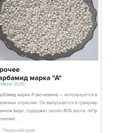
рочее
арбамид марка "А"
 Июня 2026
мочевина) (NH2)2CO
арбамид марки А (мочевина) — используется в 
зличных отраслях. Он выпускается в гранулир
анном виде, содержит около 46% азота. rnПр
ние: ...											
Пермский край