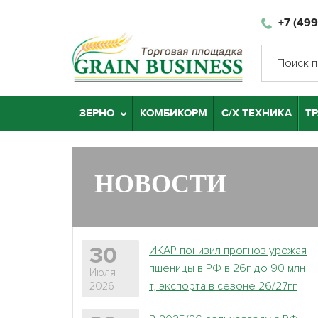
+7 (499
ЗЕРНО
КОМБИКОРМ
С/Х ТЕХНИКА
Т
НОВОСТИ
ИКАР понизил прогноз урожая
30
пшеницы в РФ в 26г до 90 млн
Июля
т, экспорта в сезоне 26/27гг
2026
до 44,5 млн т