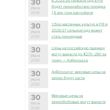
В 2025/26 сельхозгоду в РФ
30
будет переработано порядка
Июля
1,8 млн тонн картофеля
2026
Сбор масличных культур в РФ в
30
2026/27 сельхозгоду может
Июля
стать рекордным
2026
Цены на российскую пшеницу
30
могут вырасти до $270–280 за
Июля
тонну — AgResource
2026
AgResource: мировые цены на
30
зерно будут расти
Июля
2026
Мировые цены на
30
зернобобовые могут вырасти
Июля
2026