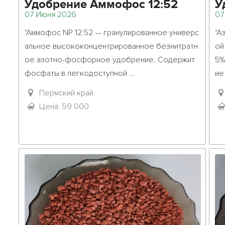
Удобрение Аммофос 12:52
У
07 Июня 2026
07
к
"Аммофос NP 12:52 — гранулированное универс
"А
альное высококонцентрированное безнитратн
ой
ое азотно-фосфорное удобрение. Содержит 
5%
фосфаты в легкодоступной ...											
ие, 
Пермский край
Цена: 59 000