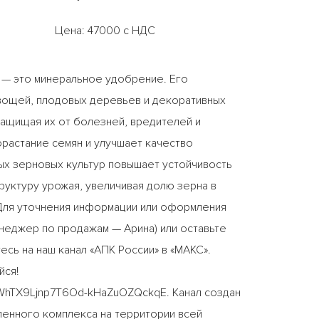
Цена: 47000 с НДС
, — это минеральное удобрение. Его
вощей, плодовых деревьев и декоративных
защищая их от болезней, вредителей и
растание семян и улучшает качество
х зерновых культур повышает устойчивость
руктуру урожая, увеличивая долю зерна в
 Для уточнения информации или оформления
енеджер по продажам — Арина) или оставьте
тесь на наш канал «АПК России» в «МАКС».
йся!
jWhTX9Ljnp7T6Od-kHaZuOZQckqE. Канал создан
ленного комплекса на территории всей