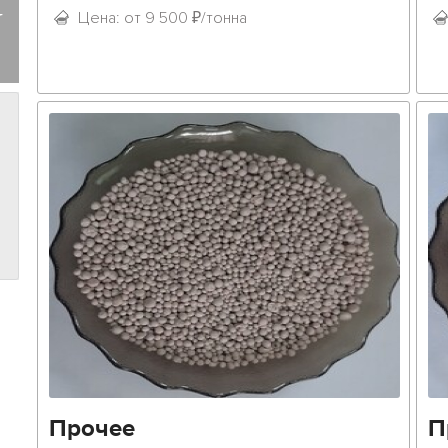
У
Цена: от 9 500 ₽/тонна
Прочее
П