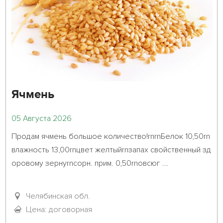
Ячмень
05 Августа 2026
Продам ячмень большое количество!rnrnБелок 10,50rn
влажность 13,00rnцвет желтыйrnзапах свойственный зд
оровому зернуrnсорн. прим. 0,50rnовсюг ...											
Челябинская обл.
Цена: договорная