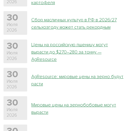
2026
картофеля
30
Сбор масличных культур в РФ в 2026/27
Июля
сельхозгоду может стать рекордным
2026
30
Цены на российскую пшеницу могут
вырасти до $270–280 за тонну —
Июля
2026
AgResource
30
AgResource: мировые цены на зерно будут
Июля
расти
2026
30
Мировые цены на зернобобовые могут
Июля
вырасти
2026