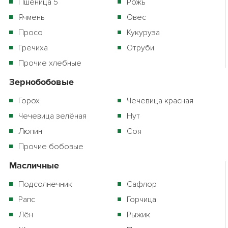
Пшеница 5
Рожь
Ячмень
Овёс
Просо
Кукуруза
Гречиха
Отруби
Прочие хлебные
Зернобобовые
Горох
Чечевица красная
Чечевица зелёная
Нут
Люпин
Соя
Прочие бобовые
Масличные
Подсолнечник
Сафлор
Рапс
Горчица
Лён
Рыжик