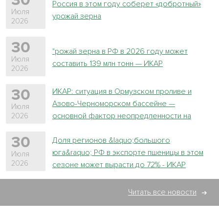
30
Россия в этом году соберет «добротный»
Июля
урожай зерна
2026
30
"рожай зерна в РФ в 2026 году может
Июля
составить 139 млн тонн — ИКАР
2026
ИКАР: ситуация в Ормузском проливе и
30
Азово-Черноморском бассейне —
Июля
основной фактор неопредленности на
2026
зерновом рынке
30
Доля регионов &laquo;большого
юга&raquo; РФ в экспорте пшеницы в этом
Июля
2026
сезоне может вырасти до 72% - ИКАР
Читать все новости