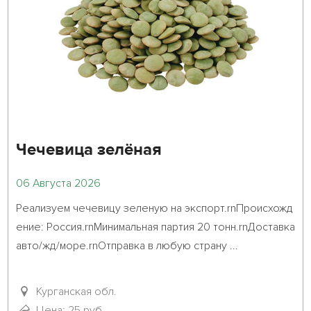
Чечевица зелёная
06 Августа 2026
Реализуем чечевицу зеленую на экспорт.rnПроисхожд
ение: Россия.rnМинимальная партия 20 тонн.rnДоставка 
авто/жд/море.rnОтправка в любую страну ...											
Курганская обл.
Цена: 25 руб.