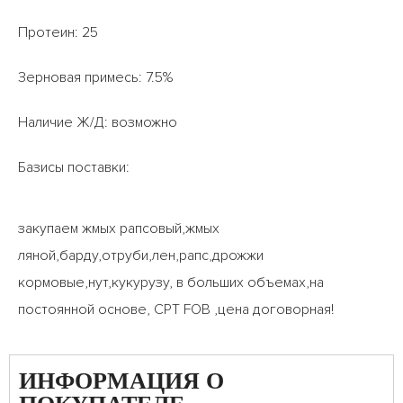
Протеин: 25
Зерновая примесь: 7.5%
Наличие Ж/Д: возможно
Базисы поставки:
закупаем жмых рапсовый,жмых
ляной,барду,отруби,лен,рапс,дрожжи
кормовые,нут,кукурузу, в больших объемах,на
постоянной основе, CPT FOB ,цена договорная!
ИНФОРМАЦИЯ О