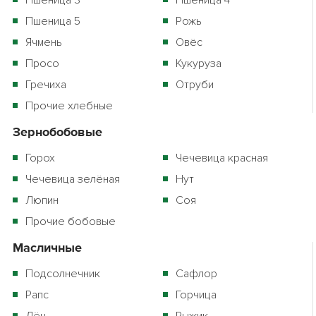
Пшеница 3
Пшеница 4
Пшеница 5
Рожь
Ячмень
Овёс
Просо
Кукуруза
Гречиха
Отруби
Прочие хлебные
Зернобобовые
Горох
Чечевица красная
Чечевица зелёная
Нут
Люпин
Соя
Прочие бобовые
Масличные
Подсолнечник
Сафлор
Рапс
Горчица