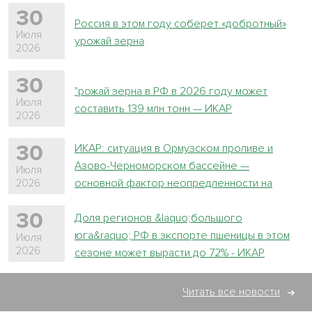
30
Россия в этом году соберет «добротный»
Июля
урожай зерна
2026
30
"рожай зерна в РФ в 2026 году может
Июля
составить 139 млн тонн — ИКАР
2026
ИКАР: ситуация в Ормузском проливе и
30
Азово-Черноморском бассейне —
Июля
основной фактор неопредленности на
2026
зерновом рынке
30
Доля регионов &laquo;большого
юга&raquo; РФ в экспорте пшеницы в этом
Июля
2026
сезоне может вырасти до 72% - ИКАР
Читать все новости