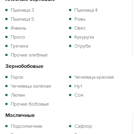
Пшеница 3
Пшеница 4
Пшеница 5
Рожь
Ячмень
Овёс
Просо
Кукуруза
Гречиха
Отруби
Прочие хлебные
Зернобобовые
Горох
Чечевица красная
Чечевица зелёная
Нут
Люпин
Соя
Прочие бобовые
Масличные
Подсолнечник
Сафлор