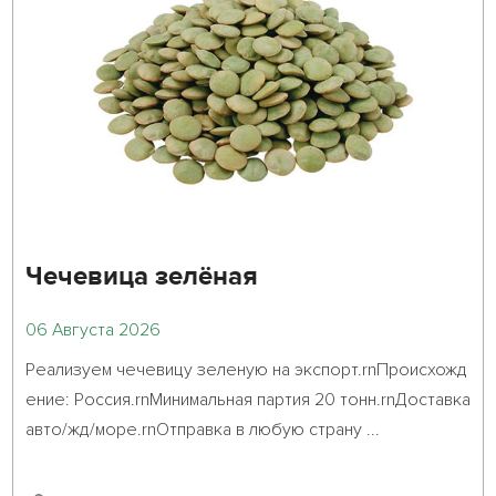
Чечевица зелёная
06 Августа 2026
Реализуем чечевицу зеленую на экспорт.rnПроисхожд
ение: Россия.rnМинимальная партия 20 тонн.rnДоставка 
авто/жд/море.rnОтправка в любую страну ...											