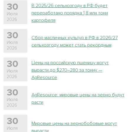
30
В 2025/26 сельхозгоду в РФ будет
переработано порядка 1,8 млн тонн
Июля
2026
картофеля
30
Сбор масличных культур в РФ в 2026/27
Июля
сельхозгоду может стать рекордным
2026
30
Цены на российскую пшеницу могут
вырасти до $270–280 за тонну —
Июля
2026
AgResource
30
AgResource: мировые цены на зерно будут
Июля
расти
2026
30
Мировые цены на зернобобовые могут
Июля
вырасти